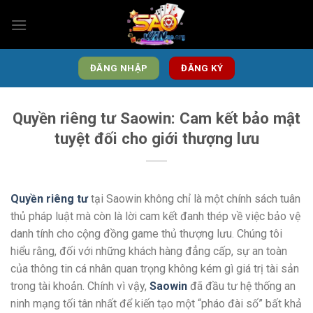
Bỏ
qua
nội
dung
ĐĂNG NHẬP
ĐĂNG KÝ
Quyền riêng tư Saowin: Cam kết bảo mật
tuyệt đối cho giới thượng lưu
Quyền riêng tư
tại Saowin không chỉ là một chính sách tuân
thủ pháp luật mà còn là lời cam kết đanh thép về việc bảo vệ
danh tính cho cộng đồng game thủ thượng lưu. Chúng tôi
hiểu rằng, đối với những khách hàng đẳng cấp, sự an toàn
của thông tin cá nhân quan trọng không kém gì giá trị tài sản
trong tài khoản. Chính vì vậy,
Saowin
đã đầu tư hệ thống an
ninh mạng tối tân nhất để kiến tạo một “pháo đài số” bất khả