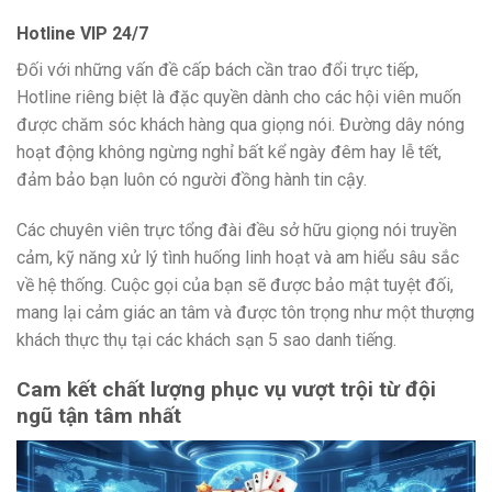
Hotline VIP 24/7
Đối với những vấn đề cấp bách cần trao đổi trực tiếp,
Hotline riêng biệt là đặc quyền dành cho các hội viên muốn
được chăm sóc khách hàng qua giọng nói. Đường dây nóng
hoạt động không ngừng nghỉ bất kể ngày đêm hay lễ tết,
đảm bảo bạn luôn có người đồng hành tin cậy.
Các chuyên viên trực tổng đài đều sở hữu giọng nói truyền
cảm, kỹ năng xử lý tình huống linh hoạt và am hiểu sâu sắc
về hệ thống. Cuộc gọi của bạn sẽ được bảo mật tuyệt đối,
mang lại cảm giác an tâm và được tôn trọng như một thượng
khách thực thụ tại các khách sạn 5 sao danh tiếng.
Cam kết chất lượng phục vụ vượt trội từ đội
ngũ tận tâm nhất