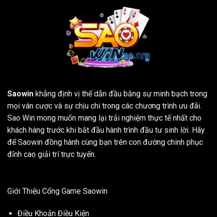
Saowin
khẳng định vị thế dẫn đầu bằng sự minh bạch trong
mọi ván cược và sự chịu chi trong các chương trình ưu đãi.
Sao Win mong muốn mang lại trải nghiệm thực tế nhất cho
khách hàng trước khi bắt đầu hành trình đầu tư sinh lời. Hãy
để Saowin đồng hành cùng bạn trên con đường chinh phục
đỉnh cao giải trí trực tuyến.
Giới Thiệu Cổng Game Saowin
Điều Khoản Điều Kiện