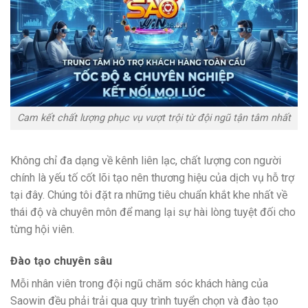
Cam kết chất lượng phục vụ vượt trội từ đội ngũ tận tâm nhất
Không chỉ đa dạng về kênh liên lạc, chất lượng con người
chính là yếu tố cốt lõi tạo nên thương hiệu của dịch vụ hỗ trợ
tại đây. Chúng tôi đặt ra những tiêu chuẩn khắt khe nhất về
thái độ và chuyên môn để mang lại sự hài lòng tuyệt đối cho
từng hội viên.
Đào tạo chuyên sâu
Mỗi nhân viên trong đội ngũ chăm sóc khách hàng của
Saowin đều phải trải qua quy trình tuyển chọn và đào tạo