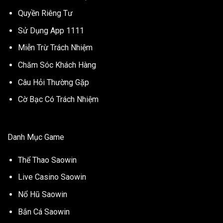
Quyền Riêng Tư
Sử Dụng App 1111
Miễn Trừ Trách Nhiệm
Chăm Sóc Khách Hàng
Câu Hỏi Thường Gặp
Cờ Bạc Có Trách Nhiệm
Danh Mục Game
Thể Thao Saowin
Live Casino Saowin
Nổ Hũ Saowin
Bắn Cá Saowin