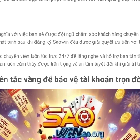
 nghĩa với việc bạn sẽ được đội ngũ chăm sóc khách hàng chuyên
át sinh sau khi đăng ký Saowin đều được giải quyết ưu tiên với t
c chuyên viên luôn túc trực 24/7 để lắng nghe và hỗ trợ bạn tận tì
bạn luôn cảm thấy được trân trọng và an tâm tuyệt đối khi giải trí 
 tắc vàng để bảo vệ tài khoản trọn đờ