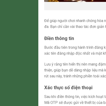
Để giúp người chơi nhanh chóng hòa n
đa. Bạn chỉ cần vài thao tác đơn giản 
Điền thông tin
Bước đầu tiên trong hành trình đăng k
xác tên đăng nhập độc nhất và mật k
Lưu ý rằng tên hiển thị nên mang đậm 
thiện, giúp bạn dễ dàng nhập liệu mà 
rút sau này, tránh những phiền toái x
Xác thực số điện thoại
Sau khi điền thông tin, việc kích hoạt
Mã OTP sẽ được gửi về thiết bị của bạ