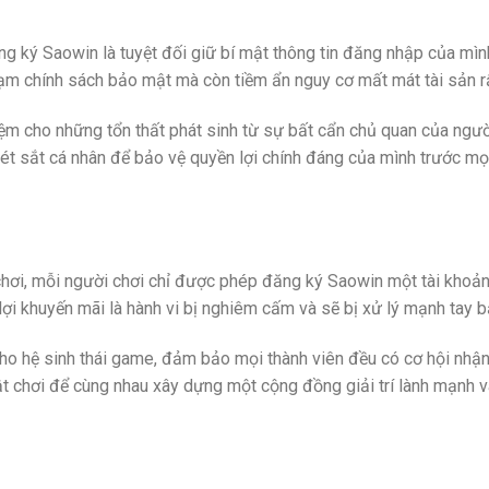
ng ký Saowin là tuyệt đối giữ bí mật thông tin đăng nhập của mình 
hạm chính sách bảo mật mà còn tiềm ẩn nguy cơ mất mát tài sản rấ
ệm cho những tổn thất phát sinh từ sự bất cẩn chủ quan của người
két sắt cá nhân để bảo vệ quyền lợi chính đáng của mình trước m
ơi, mỗi người chơi chỉ được phép đăng ký Saowin một tài khoản 
 lợi khuyến mãi là hành vi bị nghiêm cấm và sẽ bị xử lý mạnh tay 
cho hệ sinh thái game, đảm bảo mọi thành viên đều có cơ hội nhậ
ật chơi để cùng nhau xây dựng một cộng đồng giải trí lành mạnh v