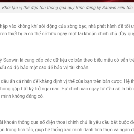
Khởi tạo vị thế độc tôn thông qua quy trình đăng ký Saowin siêu tốc
hập vào không khí sôi động của sòng bạc, nhà phát hành đã tối 
trên thiết bị là có thể sở hữu ngay một tài khoản chính chủ đầy qu
ý Saowin là cung cấp các dữ liệu cơ bản theo biểu mẫu có sẵn tr
hẩu có độ bảo mật cao để bảo vệ tài khoản.
dấu ấn cá nhân để khẳng định vị thế của bạn trên bàn cược. Hệ th
không gặp bất kỳ trở ngại nào. Sự chính xác ngay từ đầu sẽ là tiền
ác minh không đáng có.
 tài khoản thông qua số điện thoại chính chủ là yêu cầu bắt buộc 
n trong tích tắc, giúp hệ thống xác minh danh tính thực và ngăn c