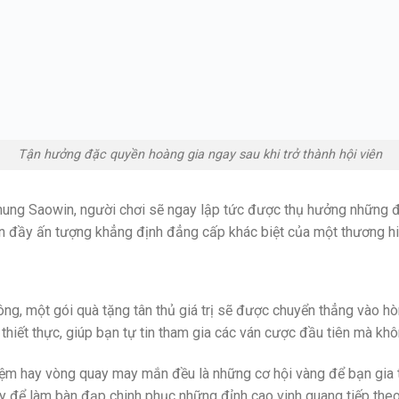
Tận hưởng đặc quyền hoàng gia ngay sau khi trở thành hội viên
chung Saowin, người chơi sẽ ngay lập tức được thụ hưởng những 
n đầy ấn tượng khẳng định đẳng cấp khác biệt của một thương h
g, một gói quà tặng tân thủ giá trị sẽ được chuyển thẳng vào hòm
hiết thực, giúp bạn tự tin tham gia các ván cược đầu tiên mà khôn
hiệm hay vòng quay may mắn đều là những cơ hội vàng để bạn gia t
y để làm bàn đạp chinh phục những đỉnh cao vinh quang tiếp theo