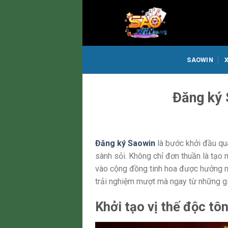
Bỏ
qua
nội
dung
SAOWIN
Đăng ký 
Đăng ký Saowin
là bước khởi đầu qua
sành sỏi. Không chỉ đơn thuần là tạo 
vào cộng đồng tinh hoa được hưởng nh
trải nghiệm mượt mà ngay từ những gi
Khởi tạo vị thế độc tô