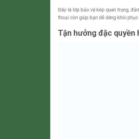
Đây là lớp bảo vệ kép quan trọng, đảm
thoại còn giúp bạn dễ dàng khôi phục
Tận hưởng đặc quyền h