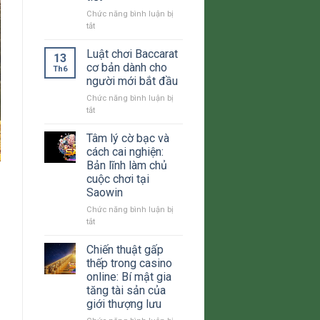
thưởng
tại
Chức năng bình luận bị
cổng
tắt
ở
game
Nổ
trực
hũ
Luật chơi Baccarat
13
tuyến
là
cơ bản dành cho
Th6
an
gì?
người mới bắt đầu
toàn
Cơ
Chức năng bình luận bị
chế
tắt
ở
Jackpot
Luật
trong
chơi
slot
Tâm lý cờ bạc và
Baccarat
game
cách cai nghiện:
cơ
giải
Bản lĩnh làm chủ
bản
thích
cuộc chơi tại
dành
chi
Saowin
cho
tiết
người
Chức năng bình luận bị
mới
tắt
ở
bắt
Tâm
đầu
lý
Chiến thuật gấp
cờ
thếp trong casino
bạc
online: Bí mật gia
và
tăng tài sản của
cách
giới thượng lưu
cai
nghiện: