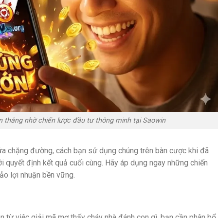
n thắng nhờ chiến lược đầu tư thông minh tại Saowin
nửa chặng đường, cách bạn sử dụng chúng trên bàn cược khi đã
ới quyết định kết quả cuối cùng. Hãy áp dụng ngay những chiến
ảo lợi nhuận bền vững.
 từ việc giải mã mơ thấy cháy nhà đánh con gì, bạn cần phân bổ