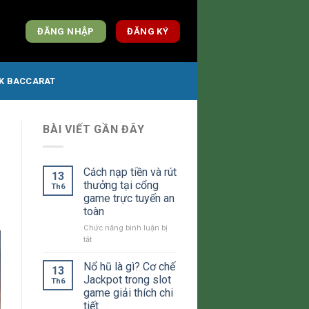
ĐĂNG NHẬP
ĐĂNG KÝ
K BACCARAT
BÀI VIẾT GẦN ĐÂY
Cách nạp tiền và rút
13
thưởng tại cổng
Th6
game trực tuyến an
toàn
Chức năng bình luận bị
tắt
ở
Cách
nạp
Nổ hũ là gì? Cơ chế
13
tiền
Jackpot trong slot
Th6
và
game giải thích chi
rút
tiết