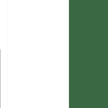
trò
lừa
đảo
tại
Saowin