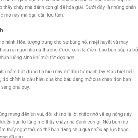
ơ thấy cháy nhà đánh con gì để hóa giải. Dưới đây là những phân
giấc mơ này mà bạn cần lưu tâm.
nh
ho hành Hỏa, tượng trưng cho sự bùng nổ, nhiệt huyết và may
 thiêu rụi ngôi nhà cũ thường được xem là điềm báo bạn sắp rũ bỏ
hận luồng sinh khí mới tốt đẹp hơn.
nhờ nắm bắt được tín hiệu này để đầu tư mạnh tay. Đặc biệt nếu
, đó chính là dấu hiệu của kho báu đang mở cửa chào đón bạn
 sang phú quý.
ng mang đến tin vui, đôi khi nó là lời nhắc nhở về sự nóng nảy
khiến bạn lo lắng mơ thấy cháy nhà đánh con gì. Nếu bạn mơ
ảm thấy ngạt thở, có thể bạn đang chịu quá nhiều áp lực hoặc
ong đầu tư.