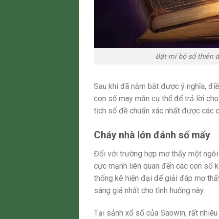
Bật mí bộ số thiên đ
Sau khi đã nắm bắt được ý nghĩa, điề
con số may mắn cụ thể để trả lời ch
tịch số đề chuẩn xác nhất được các 
Cháy nhà lớn đánh số mấy
Đối với trường hợp mơ thấy một ngôi n
cực mạnh liên quan đến các con số k
thống kê hiện đại để giải đáp mơ thấ
sáng giá nhất cho tình huống này.
Tại sảnh xổ số của Saowin, rất nhiều