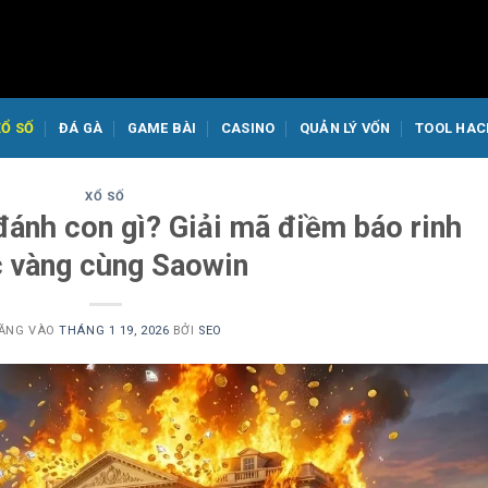
XỔ SỐ
ĐÁ GÀ
GAME BÀI
CASINO
QUẢN LÝ VỐN
TOOL HAC
XỔ SỐ
đánh con gì? Giải mã điềm báo rinh
c vàng cùng Saowin
ĂNG VÀO
THÁNG 1 19, 2026
BỞI
SEO